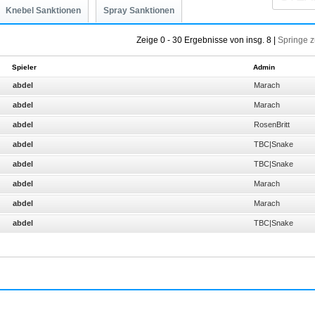
Knebel Sanktionen
Spray Sanktionen
Zeige 0 - 30 Ergebnisse von insg. 8 |
Springe z
Spieler
Admin
abdel
Marach
abdel
Marach
abdel
RosenBritt
abdel
TBC|Snake
abdel
TBC|Snake
abdel
Marach
abdel
Marach
abdel
TBC|Snake