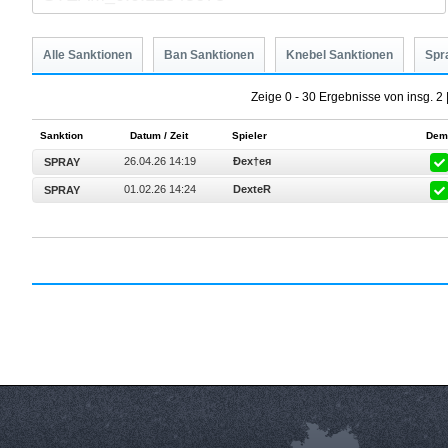
Alle Sanktionen
Ban Sanktionen
Knebel Sanktionen
Spr
Zeige 0 - 30 Ergebnisse von insg. 2 
Sanktion
Datum / Zeit
Spieler
Dem
26.04.26 14:19
Ðex†eя
SPRAY
01.02.26 14:24
DexteR
SPRAY